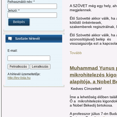
Felhasználói név:
*
A SZÖVET még egy hely, aho
megjelennek.
Jelszó:
*
Élő Szövetté akkor válik, ha
kötődő önkéntesek,
szakemberek regisztrálnak, l
Élő Szövetté akkor válik, h
SzoSzöv hírlevél
azonosítójával) belép és
visszaigazolja ezt a kapcsola
E-mail:
Tovább
Muhammad Yunus pr
mikrohitelezés kig
A hírlevél üzemeltetője:
http://lev-lista.hu
alapítója, a Nobel 
Kedves Címzettek!
Íme a lehetőség élőben tal
Ő a mikrohitelezés kigondol
a Nobel Békedíj birtokosa.
A professzor július 7-én Bud