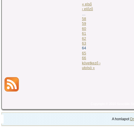
« első
‹ előző
…
58
59
60
61
62
63
64
65
66
következő ›
utolsó »
Copyright © 2010 Szociális 
A honlapot
Dr