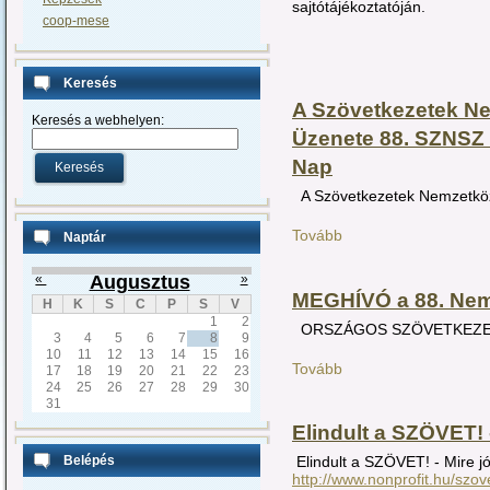
sajtótájékoztatóján.
coop-mese
Keresés
A Szövetkezetek N
Keresés a webhelyen:
Üzenete 88. SZNSZ 
Nap
A Szövetkezetek Nemzetkö
Tovább
Naptár
«
Augusztus
»
MEGHÍVÓ a 88. Nem
H
K
S
C
P
S
V
1
2
ORSZÁGOS SZÖVETKEZE
3
4
5
6
7
8
9
10
11
12
13
14
15
16
Tovább
17
18
19
20
21
22
23
24
25
26
27
28
29
30
31
Elindult a SZÖVET!
Belépés
Elindult a SZÖVET! - Mire 
http://www.nonprofit.hu/szov