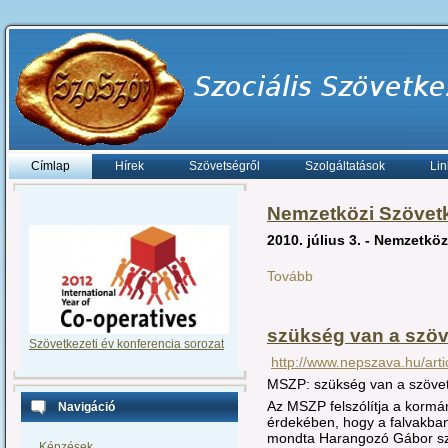
Címlap
Hírek
Szövetségről
Szolgáltatások
Lin
Nemzetközi Szövetk
2010. július 3. - Nemzetkö
Tovább
szükség van a szöv
Szövetkezeti év konferencia sorozat
http://www.nepszava.hu/arti
MSZP: szükség van a szöve
Az MSZP felszólítja a korm
Navigáció
érdekében, hogy a falvakban 
mondta Harangozó Gábor szoc
Képzések