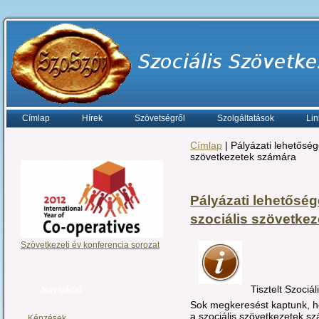
Címlap
Hírek
Szövetségről
Szolgáltatások
Lin
Címlap
| Pályázati lehetőség
szövetkezetek számára
Pályázati lehetőség
szociális szövetke
Szövetkezeti év konferencia sorozat
Tisztelt Szociá
Navigáció
Sok megkeresést kaptunk, ho
a szociális szövetkezetek s
Képzések