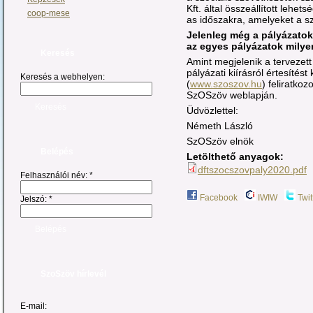
Kft. által összeállított lehe
coop-mese
as időszakra, amelyeket a s
Jelenleg még a pályázatok
az egyes pályázatok milyen
Keresés
Amint megjelenik a tervezett
pályázati kiírásról értesítés
Keresés a webhelyen:
(
www.szoszov.hu
) feliratko
SzOSzöv weblapján.
Üdvözlettel:
Németh László
SzOSzöv elnök
Belépés
Letölthető anyagok:
dftszocszovpaly2020.pdf
Felhasználói név:
*
Facebook
IWIW
Twit
Jelszó:
*
SzoSzöv hírlevél
E-mail: