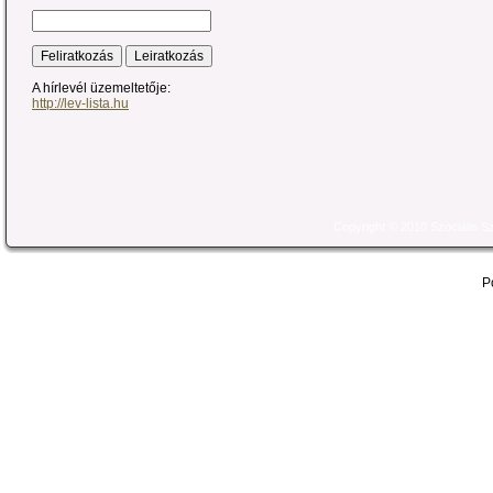
A hírlevél üzemeltetője:
http://lev-lista.hu
Copyright © 2010 Szociális 
P