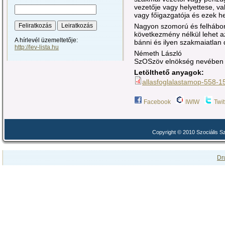
vezetője vagy helyettese, va
vagy főigazgatója és ezek he
Nagyon szomorú és felháborí
következmény nélkül lehet a
A hírlevél üzemeltetője:
bánni és ilyen szakmaiatlan 
http://lev-lista.hu
Németh László
SzOSzöv elnökség nevében
Letölthető anyagok:
allasfoglalastamop-558-1
Facebook
IWIW
Twit
Copyright © 2010 Szociális 
Dr