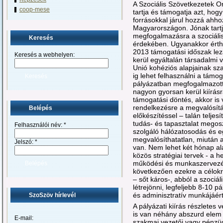
A Szociális Szövetkezetek 
coop-mese
tartja és támogatja azt, ho
forrásokkal járul hozzá ahho
Magyarországon. Jónak tartj
megfogalmazásra a szociáli
Keresés
érdekében. Ugyanakkor érthe
2013 támogatási időszak le
Keresés a webhelyen:
kerül egyáltalán társadalmi 
Unió kohéziós alapjainak sz
ig lehet felhasználni a támoga
pályázatban megfogalmazott 
nagyon gyorsan kerül kiírásr
támogatási döntés, akkor is
rendelkezésre a megvalósítás
Belépés
előkészítéssel – talán telje
tudás- és tapasztalat megosz
Felhasználói név:
*
szolgáló hálózatosodás és 
megvalósíthatatlan, miután 
Jelszó:
*
van. Nem lehet két hónap ala
közös stratégiai tervek - a he
működési és munkaszervezési
következően ezekre a célokra 
– sőt káros-, abból a szoci
létrejönni, legfeljebb 8-10 p
és adminisztratív munkájáért 
SzoSzöv hírlevél
A pályázati kiírás részletes
is van néhány abszurd elem 
E-mail:
szakmai vezetői vagy pénzüg