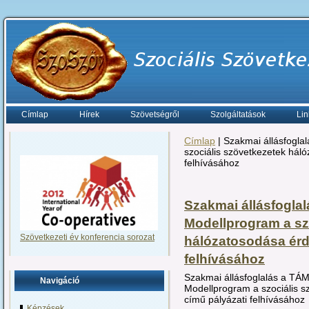
Címlap
Hírek
Szövetségről
Szolgáltatások
Lin
Címlap
| Szakmai állásfogl
szociális szövetkezetek hál
felhívásához
Szakmai állásfogla
Modellprogram a sz
Szövetkezeti év konferencia sorozat
hálózatosodása érd
felhívásához
Szakmai állásfoglalás a TÁ
Navigáció
Modellprogram a szociális 
című pályázati felhívásához
Képzések