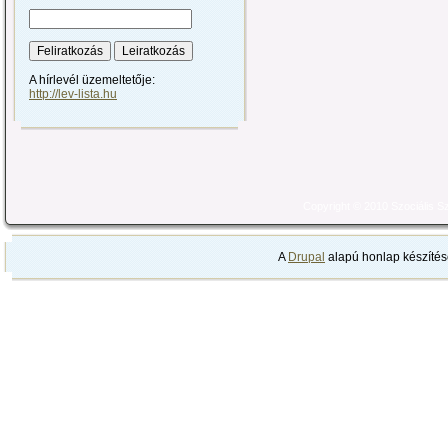
A hírlevél üzemeltetője:
http://lev-lista.hu
Copyright © 2010 Szociális 
A
Drupal
alapú honlap készítés