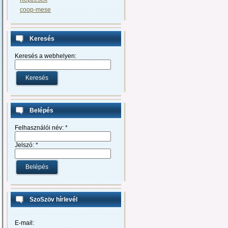
coop-mese
Keresés
Keresés a webhelyen:
Belépés
Felhasználói név:
*
Jelszó:
*
SzoSzöv hírlevél
E-mail: