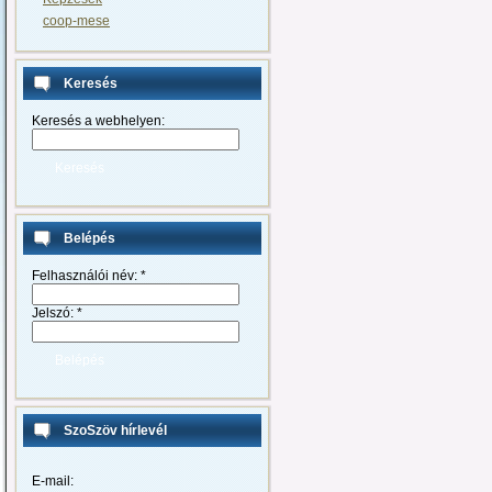
coop-mese
Keresés
Keresés a webhelyen:
Belépés
Felhasználói név:
*
Jelszó:
*
SzoSzöv hírlevél
E-mail: