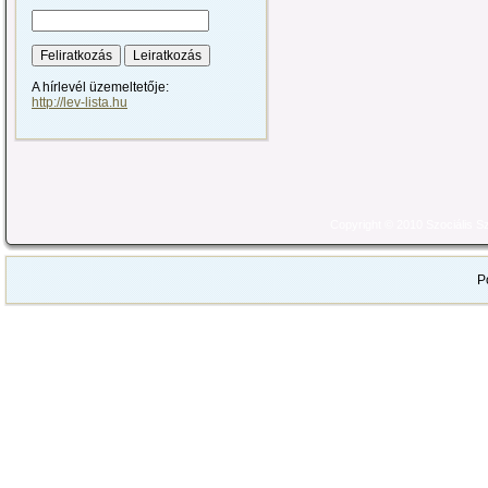
A hírlevél üzemeltetője:
http://lev-lista.hu
Copyright © 2010 Szociális 
P