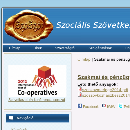
Címlap
Hírek
Szövetségről
Szolgáltatások
Lin
Címlap
| Szakmai és pénzüg
Szakmai és pénzügy
Letölthető anyagok:
szoszovmerlege2014.pdf
szoszovkozhaszbesz2014
Szövetkezeti év konferencia sorozat
Facebook
IWIW
Twit
Navigáció
Képzések