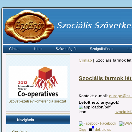
Címlap
Hírek
Szövetségről
Szolgáltatások
Lin
Címlap
| Szociális farmok l
Szociális farmok l
Kontakt: e-mail:
europe@szim
Szövetkezeti év konferencia sorozat
Letölthető anyagok:
szocialis
Navigáció
Facebook
Digg
del.icio.us
Képzések