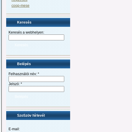
coop-mese
Keresés
Keresés a webhelyen:
Belépés
Felhasználói név:
*
Jelszó:
*
SzoSzöv hírlevél
E-mail: