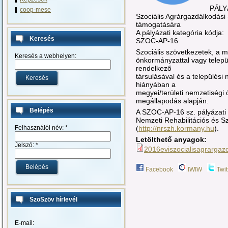
PÁLY
coop-mese
Szociális Agrárgazdálkodási
támogatására
A pályázati kategória kódja:
Keresés
SZOC-AP-16
Szociális szövetkezetek, a m
Keresés a webhelyen:
önkormányzattal vagy telepü
rendelkező
társulásával és a település
hiányában a
megyei/területi nemzetiségi
megállapodás alapján.
Belépés
A SZOC-AP-16 sz. pályázati
Nemzeti Rehabilitációs és Szo
(
http://nrszh.kormany.hu
).
Felhasználói név:
*
Letölthető anyagok:
Jelszó:
*
2016eviszocialisagrargaz
Facebook
IWIW
Twit
SzoSzöv hírlevél
E-mail: