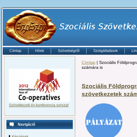
Címlap
Hírek
Szövetségről
Szolgáltatások
Lin
Címlap
| Szociális Földprogr
számára is
Szociális Földprogr
szövetkezetek szám
Szövetkezeti év konferencia sorozat
Navigáció
Képzések