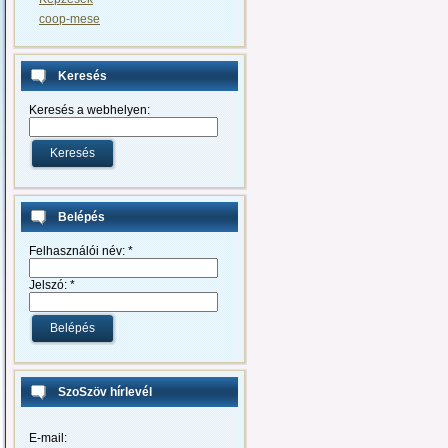
coop-mese
Keresés
Keresés a webhelyen:
Belépés
Felhasználói név:
*
Jelszó:
*
SzoSzöv hírlevél
E-mail: