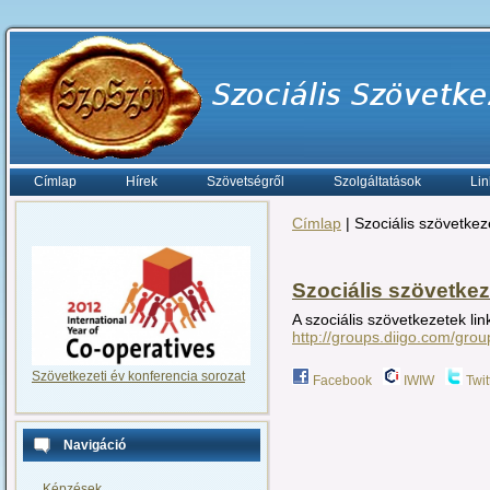
Címlap
Hírek
Szövetségről
Szolgáltatások
Lin
Címlap
| Szociális szövetke
Szociális szövetke
A szociális szövetkezetek li
http://groups.diigo.com/grou
Szövetkezeti év konferencia sorozat
Facebook
IWIW
Twit
Navigáció
Képzések