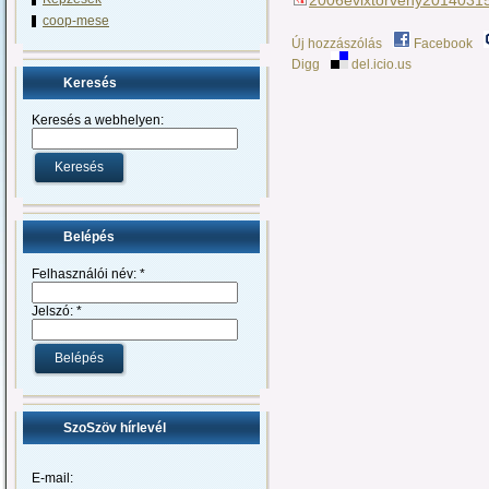
coop-mese
Új hozzászólás
Facebook
Digg
del.icio.us
Keresés
Keresés a webhelyen:
Belépés
Felhasználói név:
*
Jelszó:
*
SzoSzöv hírlevél
E-mail: