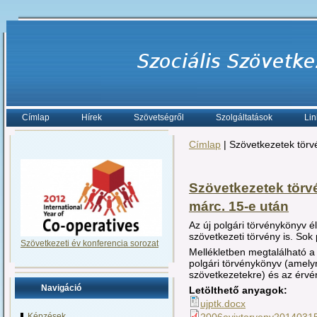
Címlap
Hírek
Szövetségről
Szolgáltatások
Lin
Címlap
| Szövetkezetek törv
Szövetkezetek törv
márc. 15-e után
Az új polgári törvénykönyv él
szövetkezeti törvény is. Sok
Szövetkezeti év konferencia sorozat
Mellékletben megtalálható a
polgári törvénykönyv (amelyn
szövetkezetekre) és az érvén
Navigáció
Letölthető anyagok:
ujptk.docx
2006evixtorveny20140315
Képzések