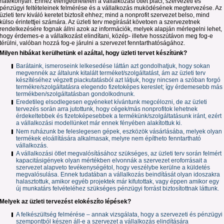
hatékonyan. Ehhez elengedhetelen a vállalkozási ötlet piaci, szervezeti és
pénzügyi feltételeinek felmérése és a vállalkozás muködésének megtervezése. Az
üzleti terv kiváló keretet biztosít ehhez; mind a nonprofit szervezet belso, mind
külso érintettjei számára. Az üzleti terv megírását követoen a szervezetnek
rendelkezésére fognak állni azok az információk, melyek alapján mérlegelni lehet,
hogy érdemes-e a vállalkozást elindítani, közép- illetve hosszútávon meg fog-e
térülni, valóban hozzá fog-e járulni a szervezet fenntarthatóságához.
Milyen hibákat kerülhetünk el azáltal, hogy üzleti tervet készítünk?
Barátaink, ismeroseink lelkesedése láttán azt gondolhatjuk, hogy sokan
megvennék az általunk kitalált terméket/szolgáltatást, ám az üzleti terv
készítéséhez végzett piackutatásból azt látjuk, hogy nincsen a szóban forgó
termékre/szolgáltatásra elegendo fizetoképes kereslet; így érdemesebb más
termékben/szolgáltatásban gondolkodnunk.
Eredetileg elsodlegesen egyéneket kívántunk megcélozni, de az üzleti
tervezés során arra jutottunk, hogy cégek/más nonprofitok lehetnek
érdekeltebbek és fizetoképesebbek a termékünk/szolgáltatásunk iránt, ezért
a vállalkozási modellünket már ennek fényében alakítottuk ki.
Nem ruházunk be feleslegesen gépek, eszközök vásárlásába, melyek olyan
termékek eloállítására alkalmasak, melyre nem építheto fenntartható
vállalkozás.
A vállalkozási ötlet megvalósításához szükséges, az üzleti terv során felmért
kapacitásigények olyan mértékben elvonnák a szervezet eroforrásait a
szervezet alapveto tevékenységétol, hogy veszélybe kerülne a küldetés
megvalósulása. Ennek tudatában a vállalkozás beindítását olyan idoszakra
halasztottuk, amikor egyéb projektek már kifutottak, vagy éppen amikor egy
új munkatárs felvételéhez szükséges pénzügyi forrást biztosítottnak láttunk.
Melyek az üzleti tervezést elokészíto lépések?
A felkészültség felmérése – annak vizsgálata, hogy a szervezeti és pénzügyi
szempontból készen áll-e a szervezet a vállalkozás elindítására