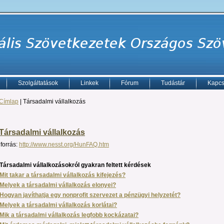
Szolgáltatások
Linkek
Fórum
Tudástár
Kapcs
Címlap
| Társadalmi vállalkozás
Társadalmi vállalkozás
forrás:
http://www.nesst.org/HunFAQ.htm
Társadalmi vállalkozásokról gyakran feltett kérdések
Mit takar a társadalmi vállalkozás kifejezés?
Melyek a társadalmi vállalkozás elonyei?
Hogyan javíthatja egy nonprofit szervezet a pénzügyi helyzetét?
Melyek a társadalmi vállalkozás korlátai?
Mik a társadalmi vállalkozás legfobb kockázatai?