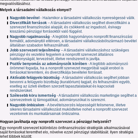
megvalósításához.
Melyek a társadalmi vállalkozás elonyei?
Nagyobb bevétel
- Ha/amikor a társadalmi vállalkozás nyereségessé válik.
Diverzifikált források
– A társadalmi vállalkozás segíthet diverzifikálni a
szervezet finanszírozási alapját, és csökkenti az ingadozó, és/vagy
kisszámú pénzügyi forrásoktól való függést.
Nagyobb rugalmasság
- A legtöbb hagyományos nonprofit finanszírozási
formától, adománytól eltéroen, a társadalmi vállalkozásbólszármazó bevétel
általában szabadon felhasználható.
Jobb szervezeti teljesítmény
– A társadalmi vállalkozáshoz szükséges
pénzügyi és vezetési fegyelem a nonprofit szervezet általános
hatékonyságát, tervezését, illetve rendszereit is javítja.
Pozitív benyomás az adományozók körében
- A legtöbb adományozó
örömmel fogadja, ha a nonprofit szervezet megpróbál saját erobol is
forrásokat teremteni, és diverzifikálja bevételei forrásait.
Aktívabb felügyelo bizottság
- A társadalmi vállalkozás segíthet jobban
bevonni a felügyelo bizottság (kuratórium) tagjait, és felhasználni egyéb,
esetleg az üzleti életben szerzett tapasztalataikat és kapcsolati
rendszerüket.
Szélesebb köru ismertség
- A társadalmi vállalkozás marketingje segíthet a
szervezetnek új támogatókat, adományozókat is szerezni.
Nagyobb önbizalom
- A bevételszerzés képességét felismerve, illetve
sikeres társadalmi vállalkozást muködtetve nohet a nonprofit szervezet
vezetoinek és munkatársainak önbizalma.
Hogyan javíthatja egy nonprofit szervezet a pénzügyi helyzetét?
Egy nonprofit szervezet különbözo önfinanszírozási stratégiák alkalmazásával
saját forrásokat teremthet elo, növelve ezzel pénzügyi stabilitását. Ilyen stratégia
lehet többek között: