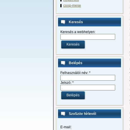
coop-mese
Keresés
Keresés a webhelyen:
Belépés
Felhasználói név:
*
Jelszó:
*
SzoSzöv hírlevél
E-mail: