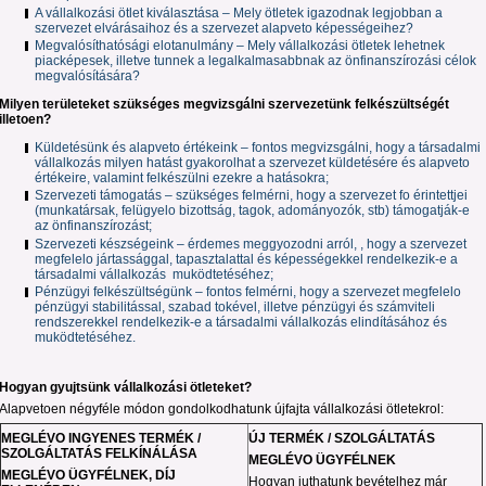
A vállalkozási ötlet kiválasztása – Mely ötletek igazodnak legjobban a
szervezet elvárásaihoz és a szervezet alapveto képességeihez?
Megvalósíthatósági elotanulmány – Mely vállalkozási ötletek lehetnek
piacképesek, illetve tunnek a legalkalmasabbnak az önfinanszírozási célok
megvalósítására?
Milyen területeket szükséges megvizsgálni szervezetünk felkészültségét
illetoen?
Küldetésünk és alapveto értékeink – fontos megvizsgálni, hogy a társadalmi
vállalkozás milyen hatást gyakorolhat a szervezet küldetésére és alapveto
értékeire, valamint felkészülni ezekre a hatásokra;
Szervezeti támogatás – szükséges felmérni, hogy a szervezet fo érintettjei
(munkatársak, felügyelo bizottság, tagok, adományozók, stb) támogatják-e
az önfinanszírozást;
Szervezeti készségeink – érdemes meggyozodni arról, , hogy a szervezet
megfelelo jártassággal, tapasztalattal és képességekkel rendelkezik-e a
társadalmi vállalkozás muködtetéséhez;
Pénzügyi felkészültségünk – fontos felmérni, hogy a szervezet megfelelo
pénzügyi stabilitással, szabad tokével, illetve pénzügyi és számviteli
rendszerekkel rendelkezik-e a társadalmi vállalkozás elindításához és
muködtetéséhez.
Hogyan gyujtsünk vállalkozási ötleteket?
Alapvetoen négyféle módon gondolkodhatunk újfajta vállalkozási ötletekrol:
MEGLÉVO INGYENES TERMÉK /
ÚJ TERMÉK / SZOLGÁLTATÁS
SZOLGÁLTATÁS FELKÍNÁLÁSA
MEGLÉVO ÜGYFÉLNEK
MEGLÉVO ÜGYFÉLNEK, DÍJ
Hogyan juthatunk bevételhez már