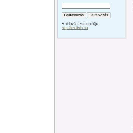
A hírlevél üzemeltetője:
http://lev-lista.hu