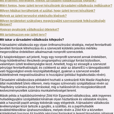
Mit érdemes mérlegelni, mielott társadalmi vállalkozásba fognánk?
Miért fontos, hogy üzleti tervet készítsünk társadalmi vállalkozás indításakor?
Milyen hibákat kerülhetünk el azáltal, hogy üzleti tervet készítünk?
Melyek az üzleti tervezést elokészíto lépések?
Milyen területeket szükséges megvizsgálni szervezetünk felkészültségét
illetoen?
Hogyan gyujtsünk vállalkozási ötleteket?
Mit tar
talmazzon egy üzleti terv?
Mit takar a társadalmi vállalkozás kifejezés?
A társadalmi vállalkozás egy olyan önfinanszírozási stratégia, melyet fenntartható
bevételi források létrehozása és a szervezeti küldetés jelentos mértéku
megerosítése érdekében alkalmaznak nonprofit szervezetek.
Ez tulajdonképpen azt jelenti, hogy egy nonprofit szervezet annak érdekében,
hogy küldetéséhez illeszkedo programjaihoz pénzügyi forrást biztosítson,
valamilyen üzleti tevékenységbe kezd. Amellett, hogy ez elosegíti a szervezet
pénzügyi fenntarthatóságát, és csökkenti az akár az állami/EU-s támogatásoktól
való függoségbol eredo kiszolgáltatottságot, gyakran a szervezet eredeti
küldetésének megvalósulásához is hozzájárul (például foglalkoztatás révén).
Társadalmi vállalkozásra példaként hozható a szekszárdi Kék Madár Alapítvány
által muködtetett Ízlelo étterem, mely magas színvonalú szolgáltatásai révén az
Alapítvány számára plusz forrásokat, míg a hallássérült és mozgáskorlátozott
kedvezményezettek számára munkalehetoséget teremt.
Másik példa a hajdúböszörményi Zöld Kör Egyesület vállalkozása, akik ingyenes
hulladékgyujtési szolgáltatást kínálnak olyan háztartások és vállalatok részére,
akik a használt papírt amúgy kidobnák vagy elégetnék. A társadalmi vállalkozás
tevékenységei közé tartozik a gyujtés, a szállítás, és a papírhulladék
továbbértékesítése újrahasznosításra, melyek révén a Zöld Kör a közvetlen
küldetésbeli hasznon túl további pénzügyi forrásokat is teremt társadalmi céljainak