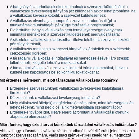
A hangsúly és a prioritások elmozdulhatnak a szervezet küldetésétol a
vállalkozási tevékenység irányába (ez különösen akkor lehet probléma, ha
a vállalkozás kevéssé kötodik a szervezet küldetéséhez);
A vállalkozás elvonhatja a nonprofit szervezet eroforrásait (pl. a
munkatársak munkaidejét, pénzügyi forrásait) a programoktól;
Elofordulhat, hogy a vállalkozás nem termel nyereséget (vagy csak
minimális mértékben) a szervezet küldetésének megvalósítására;
A sikertelen vállalkozás eladósodhat, illetve felélheti a szervezet szukös
pénzügyi forrásait;
A vállalkozás ronthatja a szervezet hírnevét az érintettek és a szélesebb
célközönség körében;
A társadalmi vállalkozás elindításával és menedzselésével járó stressz
túlterhelheti, ’kiégetté teheti’ a munkatársakat.
A társadalmi vállalkozás szervezeti kulturát érinto dilemmákat, illetve a
küldetéssel kapcsolatos belso konfliktusokat okozhat.
Mit érdemes mérlegelni, mielott társadalmi vállalkozásba fognánk?
Érdemes-e szervezetünknek vállalkozási tevékenység kialakítására
törekednie?
Készen állunk-e vállalkozási tevékenység indítására?
Mely vállakozási ötlet(ek) megfelelo(ek) számunkra, mind készségeink és
lehetoségeink, mind pedig céljaink megvalósítása szempontjából?
Érdemes-e további idot, illetve energiát fordítani a vállalkozási ötletünk
alaposabb elemzésére?
Miért fontos, hogy üzleti tervet készítsünk társadalmi vállalkozás indításakor?
Ahhoz, hogy a társadalmi vállalkozás fenntartható bevételi forrást jelenthessen a
nonprofit szervezet számára, valós piaci igényeket kell kielégítenie, méghozzá