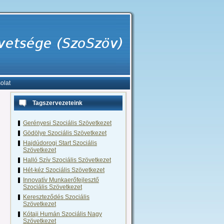
olat
Tagszervezeteink
Gerényesi Szociális Szövetkezet
Gödölye Szociális Szövetkezet
Hajdúdorogi Start Szociális
Szövetkezet
Halló Szív Szociális Szövetkezet
Hét-kéz Szociális Szövetkezet
Innovatív Munkaerőfejlesztő
Szociális Szövetkezet
Kereszteződés Szociális
Szövetkezet
Kótaji Humán Szociális Nagy
Szövetkezet