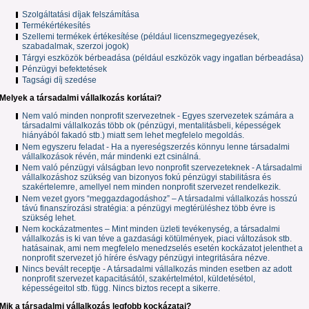
Szolgáltatási díjak felszámítása
Termékértékesítés
Szellemi termékek értékesítése (például licenszmegegyezések,
szabadalmak, szerzoi jogok)
Tárgyi eszközök bérbeadása (például eszközök vagy ingatlan bérbeadása)
Pénzügyi befektetések
Tagsági díj szedése
Melyek a társadalmi vállalkozás korlátai?
Nem való minden nonprofit szervezetnek - Egyes szervezetek számára a
társadalmi vállalkozás több ok (pénzügyi, mentalitásbeli, képességek
hiányából fakadó stb.) miatt sem lehet megfelelo megoldás.
Nem egyszeru feladat - Ha a nyereségszerzés könnyu lenne társadalmi
vállalkozások révén, már mindenki ezt csinálná.
Nem való pénzügyi válságban levo nonprofit szervezeteknek - A társadalmi
vállalkozáshoz szükség van bizonyos fokú pénzügyi stabilitásra és
szakértelemre, amellyel nem minden nonprofit szervezet rendelkezik.
Nem vezet gyors “meggazdagodáshoz” – A társadalmi vállalkozás hosszú
távú finanszírozási stratégia: a pénzügyi megtérüléshez több évre is
szükség lehet.
Nem kockázatmentes – Mint minden üzleti tevékenység, a társadalmi
vállalkozás is ki van téve a gazdasági kötülmények, piaci változások stb.
hatásainak, ami nem megfelelo menedzselés esetén kockázatot jelenthet a
nonprofit szervezet jó hírére és/vagy pénzügyi integritására nézve.
Nincs bevált receptje - A társadalmi vállalkozás minden esetben az adott
nonprofit szervezet kapacitásától, szakértelmétol, küldetésétol,
képességeitol stb. függ. Nincs biztos recept a sikerre.
Mik a társadalmi vállalkozás legfobb kockázatai?