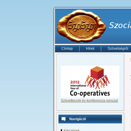
Címlap
Hírek
Szövetségről
Szövetkezeti év konferencia sorozat
Navigáció
Képzések