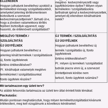
ELLENÉBEN
meglévo kedvezményezetti vagy
Hogyan juthatunk bevételhez azokból a
ügyfélkörünkre építve? Milyen olyan
termékekbol és/vagy szolgáltatásokból,
termékekre / szolgáltatásokra
amelyeket jelenleg térítésmentesen
tarthatnak igényt a kedvezményezettek,
biztosítunk a szervezet
amelyet díj ellenében kínálhatnánk
kedvezményezettjeinek? Járható út-e,
nekik?
hogy a jövoben valamekkora térítés
fejében biztosítjuk ugyanezt, vagy
hasonló, de értéknövelt szolgáltatást?
MEGLÉVO TERMÉK /
ÚJ TERMÉK / SZOLGÁLTATÁS
SZOLGÁLTATÁS
ÚJ ÜGYFÉLNEK
ÚJ ÜGYFÉLNEK
Hogyan juthatunk bevételhez új
Hogyan juthatunk bevételhez a
termék / szolgáltatás új, fizeto
ügyfeleknek
jelenleg kínált termékek / szolgáltatások
történo értékesítésével?
új, fizeto ügyfeleknek
Pl.: milyen új terméket / szolgáltatást
történo értékesítésével?
tudnák piacra vinni új, a szervezet
Pl.: kínálhatjuk valamelyik meglévo
érintettjeinek körébe nem
termékünket / szolgáltatásunkat
tartozó, fizeto ügyfelek számára?
fizeto ügyfelek részére?
Mit tar
t
almazzon egy üzleti terv?
Az alábbi felsorolás tartalmazza az üzleti terv által érintett fobb témákat:
Piackutatás:
Miután pontosan meghatároztuk, hogy milyen terméket/szolgáltatást kívánunk
értékesíteni, meg kell vizsgálnunk a következo kérdéseket: