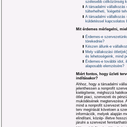
szélesebb célközönség k
A társadalmi vállalkozás
túlterhelheti, ’kiégetté t
A társadalmi vállalkozás s
küldetéssel kapcsolatos 
Mit érdemes mérlegelni, miel
Érdemes-e szervezetünkn
törekednie?
Készen állunk-e vállalko
Mely vállakozási ötlet(e
és lehetoségeink, mind p
Érdemes-e további idot, il
alaposabb elemzésére?
Miért fontos, hogy üzleti ter
indításakor?
Ahhoz, hogy a társadalmi vállal
jelenthessen a nonprofit szerv
kielégítenie, méghozzá hatéko
ötlet piaci, szervezeti és pénz
muködésének megtervezése. Az ü
mind a nonprofit szervezet bels
terv megírását követoen a sze
információk, melyek alapján mé
elindítani, közép- illetve hoss
járulni a szervezet fenntarthat