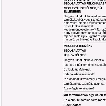
MEGLÉVO INGYENES TERMÉK 
SZOLGÁLTATÁS FELKÍNÁLÁS
MEGLÉVO ÜGYFÉLNEK, DÍJ
ELLENÉBEN
Hogyan juthatunk bevételhez az
termékekbol és/vagy szolgáltatá
amelyeket jelenleg térítésmente
biztosítunk a szervezet
kedvezményezettjeinek? Járható 
hogy a jövoben valamekkora térí
fejében biztosítjuk ugyanezt, vag
hasonló, de értéknövelt szolgált
MEGLÉVO TERMÉK /
SZOLGÁLTATÁS
ÚJ ÜGYFÉLNEK
Hogyan juthatunk bevételhez a
jelenleg kínált termékek / szolgá
új, fizeto ügyfeleknek
történo értékesítésével?
Pl.: kínálhatjuk valamelyik megl
termékünket / szolgáltatásunkat
fizeto ügyfelek részére?
Mit tar
t
almazzon egy üzleti t
Az alábbi felsorolás tartalmazza
Piackutatás: