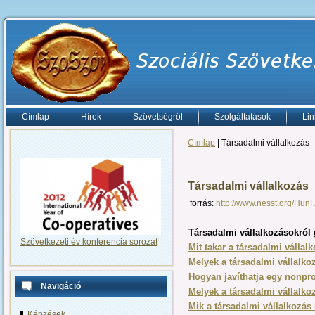
Címlap
Hírek
Szövetségről
Szolgáltatások
Lin
Címlap
| Társadalmi vállalkozás
Társadalmi vállalkozás
forrás:
http://www.nesst.org/Hun
Társadalmi vállalkozásokról 
Szövetkezeti év konferencia sorozat
Mit takar a társadalmi vállal
Melyek a társadalmi vállalko
Hogyan javíthatja egy nonpro
Navigáció
Melyek a társadalmi vállalkoz
Mik a társadalmi vállalkozás
Képzések