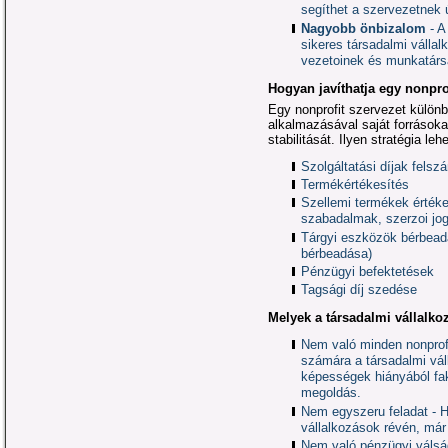
segíthet a szervezetnek 
Nagyobb önbizalom
- A
sikeres társadalmi válla
vezetoinek és munkatárs
Hogyan javíthatja egy nonpro
Egy nonprofit szervezet különb
alkalmazásával saját forrásoka
stabilitását. Ilyen stratégia leh
Szolgáltatási díjak felsz
Termékértékesítés
Szellemi termékek érték
szabadalmak, szerzoi jo
Tárgyi eszközök bérbead
bérbeadása)
Pénzügyi befektetések
Tagsági díj szedése
Melyek a társadalmi vállalkoz
Nem való minden nonprof
számára a társadalmi váll
képességek hiányából fak
megoldás.
Nem egyszeru feladat - 
vállalkozások révén, már
Nem való pénzügyi válság