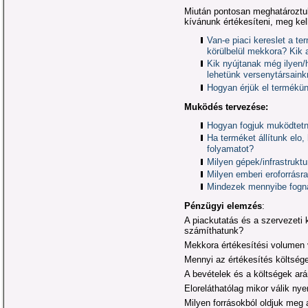
Miután pontosan meghatároztuk
kívánunk értékesíteni, meg kel
Van-e piaci kereslet a te
körülbelül mekkora? Kik 
Kik nyújtanak még ilyen/
lehetünk versenytársain
Hogyan érjük el termékün
Muködés tervezése:
Hogyan fogjuk muködtetni
Ha terméket állítunk elo
folyamatot?
Milyen gépek/infrastrukt
Milyen emberi eroforrás
Mindezek mennyibe fogna
Pénzügyi elemzés
:
A piackutatás és a szervezeti 
számíthatunk?
Mekkora értékesítési volumen 
Mennyi az értékesítés költség
A bevételek és a költségek ar
Eloreláthatólag mikor válik ny
Milyen forrásokból oldjuk meg 