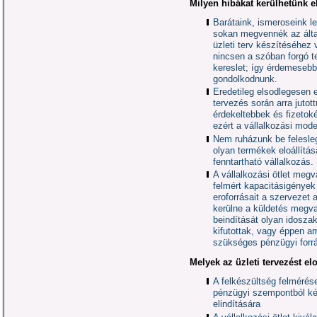
Milyen hibákat kerülhetünk el
Barátaink, ismeroseink l
sokan megvennék az által
üzleti terv készítéséhez 
nincsen a szóban forgó t
kereslet; így érdemeseb
gondolkodnunk.
Eredetileg elsodlegesen 
tervezés során arra juto
érdekeltebbek és fizetok
ezért a vállalkozási mode
Nem ruházunk be felesle
olyan termékek eloállítá
fenntartható vállalkozás.
A vállalkozási ötlet megv
felmért kapacitásigények
eroforrásait a szervezet
kerülne a küldetés megva
beindítását olyan idosza
kifutottak, vagy éppen a
szükséges pénzügyi forrás
Melyek az üzleti tervezést el
A felkészültség felmérés
pénzügyi szempontból kés
elindítására