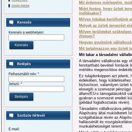
Mit érdemes mérlegelni, miel
coop-mese
Miért fontos, hogy üzleti ter
indításakor?
Milyen hibákat kerülhetünk el
Keresés
Melyek az üzleti tervezést el
Milyen területeket szükséges
Keresés a webhelyen:
illetoen?
Hogyan gyujtsünk vállalkozás
Mit tar
talmazzon egy üzleti t
Mit takar a társadalmi vállal
A társadalmi vállalkozás egy o
Belépés
fenntartható bevételi források 
mértéku megerosítése érdekéb
Felhasználói név:
*
Ez tulajdonképpen azt jelenti,
érdekében, hogy küldetéséhez 
Jelszó:
*
biztosítson, valamilyen üzleti
elosegíti a szervezet pénzügyi
állami/EU-s támogatásoktól val
gyakran a szervezet eredeti k
(például foglalkoztatás révén).
Társadalmi vállalkozásra péld
Alapítvány által muködtetett Í
SzoSzöv hírlevél
szolgáltatásai révén az Alapít
hallássérült és mozgáskorlát
munkalehetoséget teremt.
E-mail: