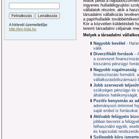
Másik példa a hajdúböszörmény
ingyenes hulladékgyujtési szol
vállalatok részére, akik a has
társadalmi vállalkozás tevékeny
a papírhulladék továbbértékesí
Kör a közvetlen küldetésbeli h
A hírlevél üzemeltetője:
teremt társadalmi céljainak me
http://lev-lista.hu
Melyek a társadalmi vállalko
Nagyobb bevétel
- Ha/am
válik.
Diverzifikált források
– A
a szervezet finanszírozás
kisszámú pénzügyi forrás
Nagyobb rugalmasság
-
finanszírozási formától, 
vállalkozásbólszármazó b
Jobb szervezeti teljesí
szükséges pénzügyi és ve
általános hatékonyságát, t
Pozitív benyomás az 
adományozó örömmel foga
saját erobol is forrásokat 
Aktívabb felügyelo bizo
jobban bevonni a felügyel
felhasználni egyéb, esetl
és kapcsolati rendszerük
Szélesebb köru ismert