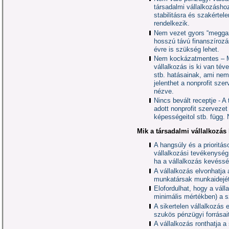
társadalmi vállalkozásh
stabilitásra és szakérte
rendelkezik.
Nem vezet gyors “meggaz
hosszú távú finanszírozá
évre is szükség lehet.
Nem kockázatmentes – Mi
vállalkozás is ki van té
stb. hatásainak, ami ne
jelenthet a nonprofit szer
nézve.
Nincs bevált receptje - A
adott nonprofit szervezet
képességeitol stb. függ. 
Mik a társadalmi vállalkozás
A hangsúly és a prioritá
vállalkozási tevékenység
ha a vállalkozás kevéssé
A vállalkozás elvonhatja a
munkatársak munkaidejét,
Elofordulhat, hogy a vál
minimális mértékben) a 
A sikertelen vállalkozás e
szukös pénzügyi forrásai
A vállalkozás ronthatja a