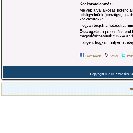
Kockázatelemzés:
Melyek a vállalkozás potenciá
odafigyelnünk (pénzügyi, gazd
kockázatok)?
Hogyan tudjuk a hatásukat min
Összegzés:
a potenciális pro
megvalósíthatónak tunik-e a vá
Ha igen, hogyan, milyen strat
Facebook
IWIW
Twit
Copyright © 2010 Szociális 
Dr