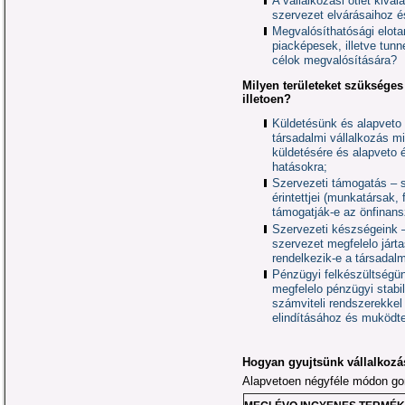
A vállalkozási ötlet kivá
szervezet elvárásaihoz 
Megvalósíthatósági elota
piacképesek, illetve tun
célok megvalósítására?
Milyen területeket szükséges
illetoen?
Küldetésünk és alapveto 
társadalmi vállalkozás m
küldetésére és alapveto é
hatásokra;
Szervezeti támogatás – s
érintettjei (munkatársak,
támogatják-e az önfinans
Szervezeti készségeink 
szervezet megfelelo járt
rendelkezik-e a társadal
Pénzügyi felkészültségün
megfelelo pénzügyi stabil
számviteli rendszerekkel 
elindításához és muködt
Hogyan gyujtsünk vállalkozás
Alapvetoen négyféle módon gond