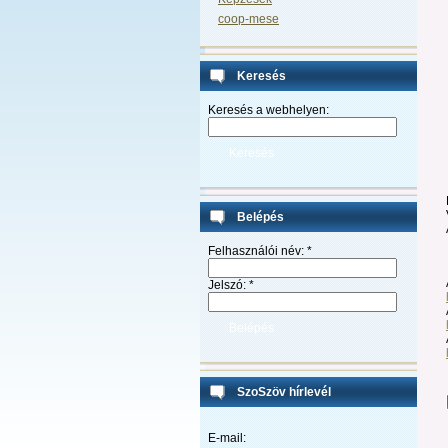
coop-mese
Keresés
Keresés a webhelyen:
Belépés
Felhasználói név:
*
Jelszó:
*
SzoSzöv hírlevél
E-mail: