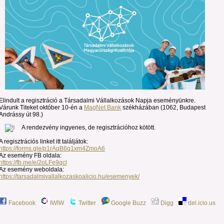
Elindult a regisztráció a Társadalmi Vállalkozások Napja eseményünkre.
Várunk Titeket október 10-én a
MagNet Bank
székházában (1062, Budapest
Andrássy út 98.)
A rendezvény ingyenes, de regisztrációhoz kötött.
A regisztrációs linket itt találjátok:
https://forms.gle/p1rAqB6q1xm4ZmoA6
Az esemény FB oldala:
https://fb.me/e/2oLFe9qcl
Az esemény weboldala:
https://tarsadalmivallalkozaskoalicio.hu/esemenyek/
Facebook
IWIW
Twitter
Google Buzz
Digg
del.icio.us