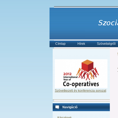
Címlap
Hírek
Szövetségről
Szövetkezeti év konferencia sorozat
Navigáció
Képzések