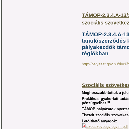
TÁMOP-2.3.4.A-13/
szociális szövetke
TÁMOP-2.3.4.A-13
tanulószerződés k
pályakezdők támo
régiókban
http://palyazat.gov.hu/doc/
Szociális szövetke
Meghosszabbítottuk a jelen
Praktikus, gyakorlati tudá
pénzügyeihez!!!
TÁMOP pályázatok nyertes
Tisztelt szociális szövetkez
Letölthető anyagok:
szocszovpugyiugyint.pdf