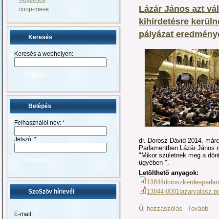
Lázár János azt vá
coop-mese
kihirdetésre kerül
pályázat eredmény
Keresés
Keresés a webhelyen:
Belépés
Felhasználói név:
*
Jelszó:
*
dr. Dorosz Dávid 2014. márciu
Parlamentben Lázár János mi
"Mikor születnek meg a dön
ügyében ".
Letölthető anyagok:
13844doroszkerdesparlam
13844-0001lazarvalasz.p
SzoSzöv hírlevél
Új hozzászólás
Tovább
E-mail: