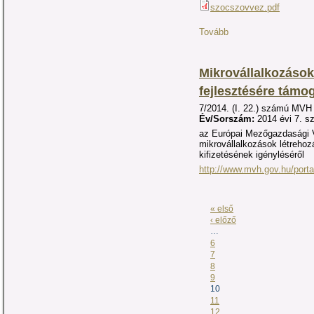
szocszovvez.pdf
Tovább
Mikrovállalkozások
fejlesztésére támo
7/2014. (I. 22.) számú MV
Év/Sorszám:
2014 évi 7. s
az Európai Mezőgazdasági V
mikrovállalkozások létrehoz
kifizetésének igényléséről
http://www.mvh.gov.hu/port
« első
‹ előző
…
6
7
8
9
10
11
12