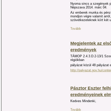
Nyoma sincs a szegények 
Népszava
2014. márc 04.
Az emberek munka és pénz n
mondjon végre valamit arról,
szövetkezeteknek kiírt két u
Tovább
Megjelentek az el
eredmények
TÁMOP 2.4.3.D.2-13/1 Szoci
régiókban
pályázat közül 48 pályázat 
http://palyazat.gov.hu/cont
Pásztor Eszter fel
eredményeinek elm
Kedves Mindenki,
Tovább