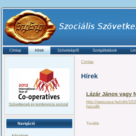
Címlap
Hírek
Szövetségről
Szolgáltatások
Lin
Címlap
Hírek
Lázár János vagy f
http://nepszava.hu/cikk/101
Szövetkezeti év konferencia sorozat
hazudik
Tovább
Navigáció
Képzések