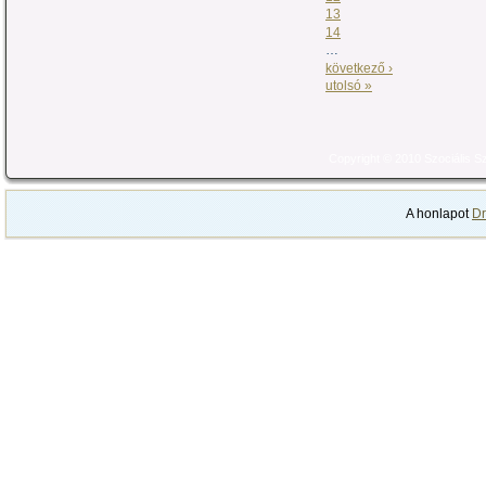
13
14
…
következő ›
utolsó »
Copyright © 2010 Szociális 
A honlapot
Dr