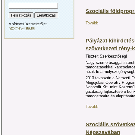
Szociális földprog
Tovább
A hírlevél üzemeltetője:
http://lev-lista.hu
Pályázat kihirdetés
szövetkezeti tény-
Tisztelt Szerkesztőség!
Nagy szomorúsággal szeret
támogatásokkal kapcsolatos
nézik le a mélyszegénységb
2013 tavaszán a Nemzeti Fe
Megújulási Operatív Progra
Nonprofit Kft. mint Közreműk
gazdaság fejlesztésére konk
támogatására és alapítására
Tovább
Szociális szövetkez
Népszavában