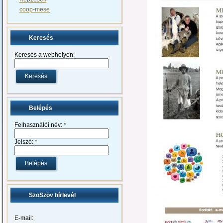
coop-mese
Keresés
Keresés a webhelyen:
Belépés
Felhasználói név:
*
Jelszó:
*
SzoSzöv hírlevél
E-mail: