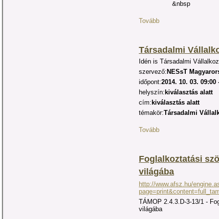
&nbsp
Tovább
Társadalmi Vállalk
Idén is Társadalmi Vállalko
szervező:
NESsT Magyarors
időpont:
2014. 10. 03. 09:00 
helyszín:
kiválasztás alatt
cím:
kiválasztás alatt
témakör:
Társadalmi Vállal
Tovább
Foglalkoztatási sz
világába
http://www.afsz.hu/engine.a
page=print&content=full_t
TÁMOP 2.4.3.D-3-13/1 - Fog
világába