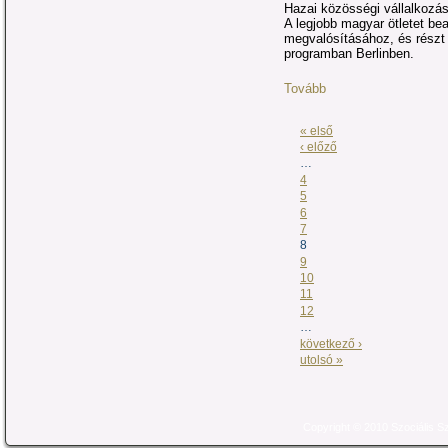
Hazai közösségi vállalkozáso
A legjobb magyar ötletet bea
megvalósításához, és részt
programban Berlinben.
Tovább
« első
‹ előző
…
4
5
6
7
8
9
10
11
12
…
következő ›
utolsó »
Copyright © 2010 Szociális 