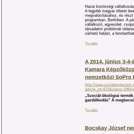
Hazai közösségi vállalkozáso
A legjobb magyar ötletet bea
megvalósításához, és részt
programban, Berlinben. A p
vállalkozó, egyesület, csopo
társadalmi problémát oldana 
várható hatást, a fenntartha
Tovább
A 2014. június 3-4
Kamara Képzőközpo
nemzetközi SoPro 
http://www.sozialproduziert.
article_id=423&clang=1#film
„Szociál-ökológiai termék 
gazdálkodás” A megbecsü
Tovább
Bocskay József ne