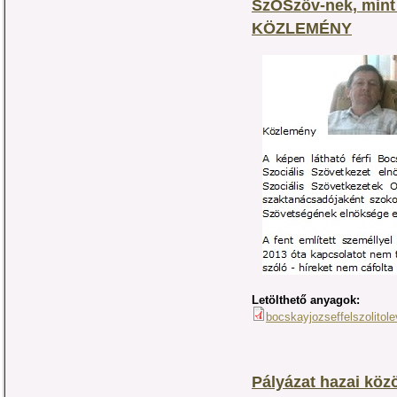
SzOSzöv-nek, mint a
KÖZLEMÉNY
Letölthető anyagok:
bocskayjozseffelszolitole
Pályázat hazai köz