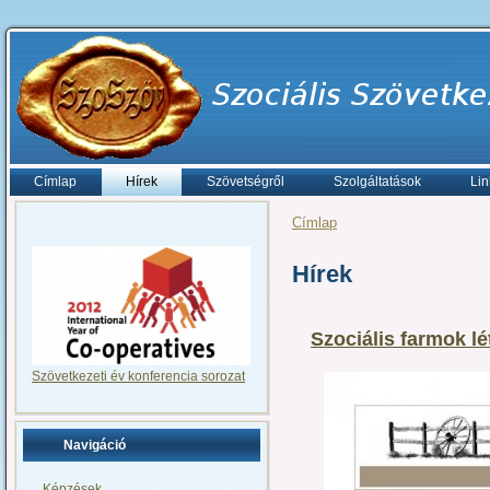
Címlap
Hírek
Szövetségről
Szolgáltatások
Lin
Címlap
Hírek
Szociális farmok 
Szövetkezeti év konferencia sorozat
Navigáció
Képzések