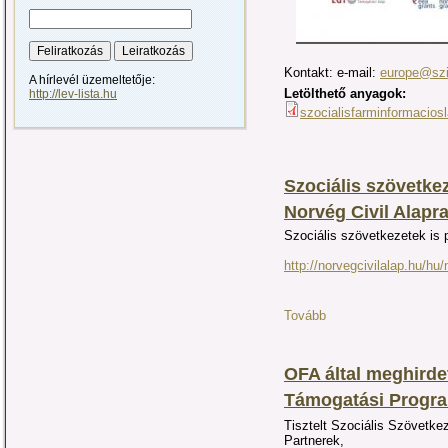
Kontakt: e-mail:
europe@szi
A hírlevél üzemeltetője:
Letölthető anyagok:
http://lev-lista.hu
szocialisfarminformaciosl
Szociális szövetke
Norvég Civil Alapra
Szociális szövetkezetek is 
http://norvegcivilalap.hu/hu
Tovább
OFA által meghirdet
Támogatási Progr
Tisztelt Szociális Szövetkez
Part