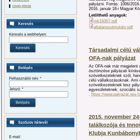
pályázni. Forrás: 1006/2016.
coop-mese
2016. január 18-i Magyar K
Letölthető anyagok:
mk16007.pdf
Keresés
altalanosutmutato.pdf
Keresés a webhelyen:
Társadalmi célú vá
OFA-nak pályázat
Az OFA-nak már megjelent a
Belépés
ösztönzése pályázati kiírása
szövetkezeteknek szól, ha
Felhasználói név:
*
célú vállalkozásoknak. Ami 
szövetkezeteknek lesz pály
Jelszó:
*
egyesületeknek, szociális s
.
https://www.palyazat.gov.
2015. november 24-
SzoSzöv hírlevél
találkozója és Inn
Klubja Kunbábony
E-mail: