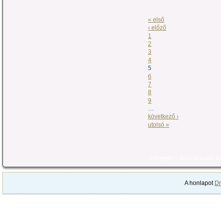
« első
‹ előző
1
2
3
4
5
6
7
8
9
…
következő ›
utolsó »
Copyright © 2010 Szociális 
A honlapot
Dr