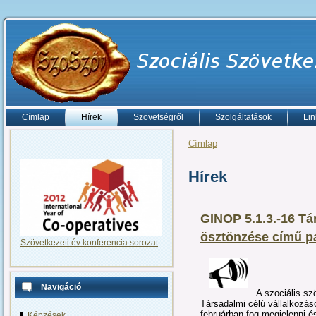
Címlap
Hírek
Szövetségről
Szolgáltatások
Lin
Címlap
Hírek
GINOP 5.1.3.-16 Tá
ösztönzése című pá
Szövetkezeti év konferencia sorozat
Navigáció
A szociális s
Társadalmi célú vállalkozá
februárban fog megjelenni é
Képzések