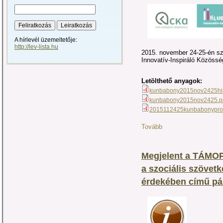
A hírlevél üzemeltetője:
http://lev-lista.hu
2015. november 24-25-én szo
Innovatív-Inspiráló Közöss
Letölthető anyagok:
kunbabony2015nov2425hir
kunbabony2015nov2425.p
2015112425kunbabonypro
Tovább
Megjelent a TÁMOP
a szociális szövet
érdekében című pál