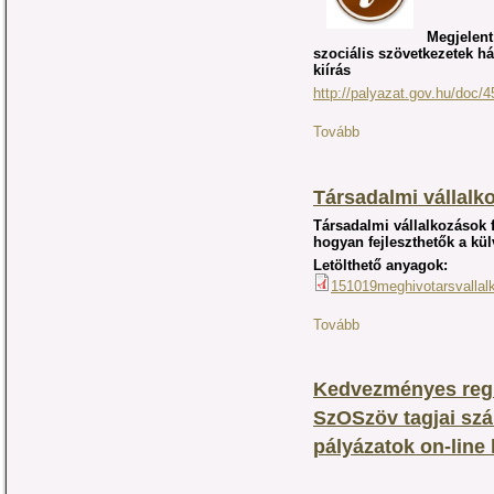
Megjelent
szociális szövetkezetek h
kiírás
http://palyazat.gov.hu/doc/
Tovább
Társadalmi vállalk
Társadalmi vállalkozások 
hogyan fejleszthetők a kül
Letölthető anyagok:
151019meghivotarsvallal
Tovább
Kedvezményes regi
SzOSzöv tagjai szá
pályázatok on-line 