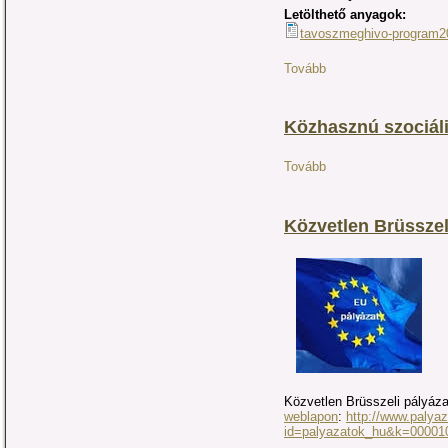
Letölthető anyagok:
tavoszmeghivo-program2
Tovább
Közhasznú szociáli
Tovább
Közvetlen Brüsszel
Közvetlen Brüsszeli pályáza
weblapon
:
http://www.palya
id=palyazatok_hu&k=00001