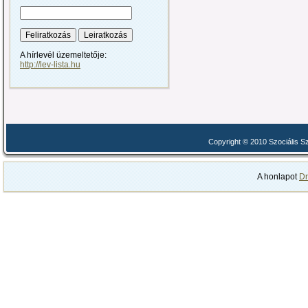
A hírlevél üzemeltetője:
http://lev-lista.hu
Copyright © 2010 Szociális 
A honlapot
Dr