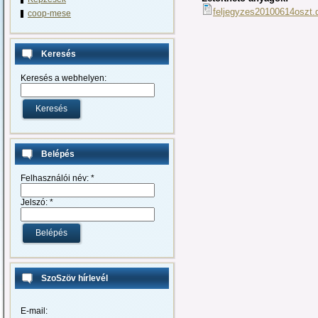
feljegyzes20100614oszt.
coop-mese
Keresés
Keresés a webhelyen:
Belépés
Felhasználói név:
*
Jelszó:
*
SzoSzöv hírlevél
E-mail: