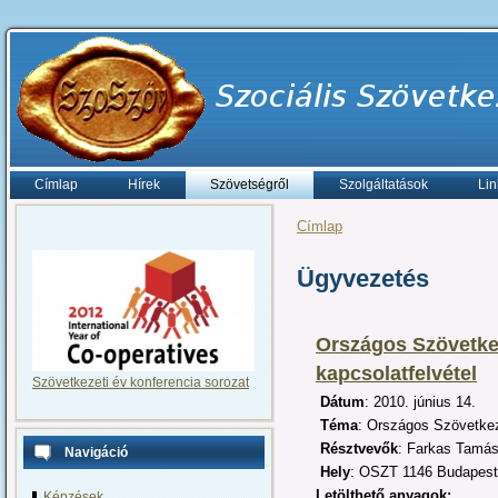
Címlap
Hírek
Szövetségről
Szolgáltatások
Lin
Címlap
Ügyvezetés
Országos Szövetke
kapcsolatfelvétel
Szövetkezeti év konferencia sorozat
Dátum
: 2010. június 14.
Téma
: Országos Szövetkez
Résztvevők
: Farkas Tamás
Navigáció
Hely
: OSZT 1146 Budapest,
Letölthető anyagok:
Képzések