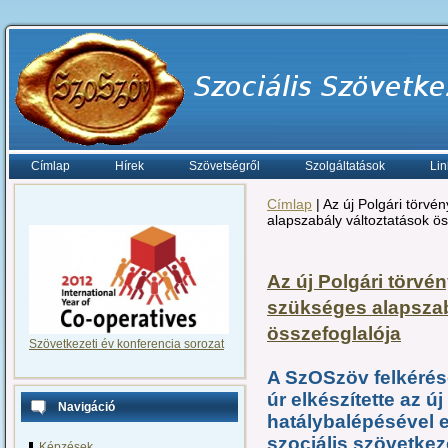
Címlap
Hírek
Szövetségről
Szolgáltatások
Lin
Címlap
| Az új Polgári törv
alapszabály változtatások ös
Az új Polgári törvé
szükséges alapszab
összefoglalója
Szövetkezeti év konferencia sorozat
A SzOSzöv felkérés
úr elkészítette az ú
Navigáció
hatálybalépésével 
szociális szövetkez
Képzések