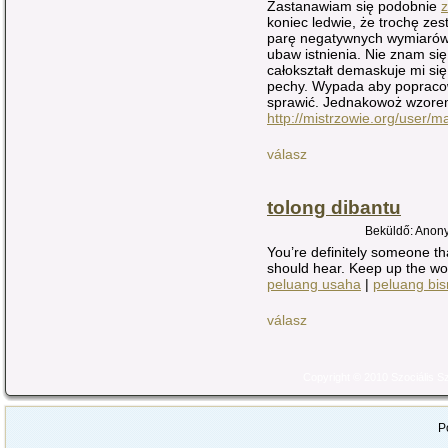
Zastanawiam się podobnie
z
koniec ledwie, że trochę zest
parę negatywnych wymiarów
ubaw istnienia. Nie znam si
całokształt demaskuje mi si
pechy. Wypada aby popraco
sprawić. Jednakowoż wzor
http://mistrzowie.org/user/
válasz
tolong dibantu
Beküldő: Anony
You’re definitely someone th
should hear. Keep up the wo
peluang usaha
|
peluang bis
válasz
Copyright © 2010 Szociális 
P