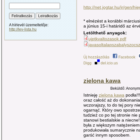
http://net.jogtar.hu/jr/gen
* elnézést a korábbi március
A hírlevél üzemeltetője:
a június 15-i határidő az érv
http://lev-lista.hu
Letölthető anyagok:
ujptkvaltozasok.pdf
javasoltalapszabalyszocs
Új hozzászólás
Facebook
Digg
del.icio.us
zielona kawa
Beküldő: Anonymo
Istnieję
zielona kawa
podła!!
oraz całość aż do dokonani
wczorajszy, to do tej pory n
ogarnąć. Który owo spostrze
tudzież co po tej stronie nie
stanowi bestialskie a niecne
była z większym natężeniem
produkowała sumarycznie na 
garść innym sposobem.