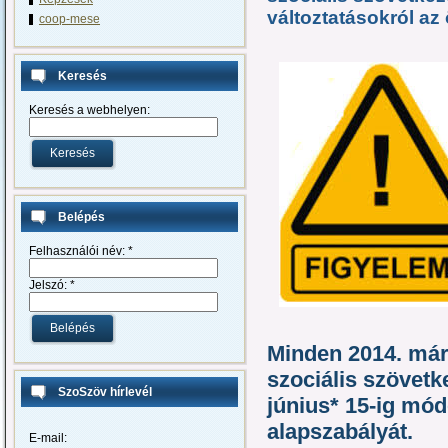
változtatásokról az 
coop-mese
Keresés
Keresés a webhelyen:
Belépés
Felhasználói név:
*
Jelszó:
*
Minden 2014. márc
szociális szövet
SzoSzöv hírlevél
június* 15-ig módo
alapszabályát
.
E-mail: