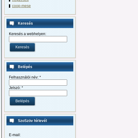
coop-mese
Keresés
Keresés a webhelyen:
Belépés
Felhasználói név:
*
Jelszó:
*
SzoSzöv hírlevél
E-mail: