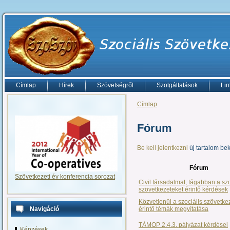
Címlap
Hírek
Szövetségről
Szolgáltatások
Lin
Címlap
Fórum
Be kell jelentkezni
új tartalom be
Fórum
Szövetkezeti év konferencia sorozat
Civil társadalmat, tágabban a szo
szövetkezeteket érintő kérdések
Közvetlenül a szociális szövetke
érintő témák megvítatása
Navigáció
TÁMOP 2.4.3. pályázat kérdései
Képzések