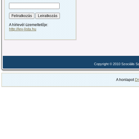
A hírlevél üzemeltetője:
http://lev-lista.hu
Copyright © 2010 Szociális 
A honlapot
Dr