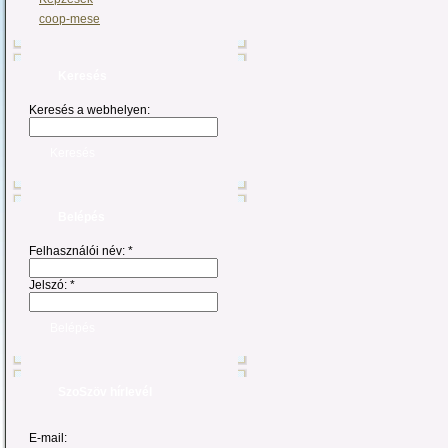
coop-mese
Keresés
Keresés a webhelyen:
Belépés
Felhasználói név:
*
Jelszó:
*
SzoSzöv hírlevél
E-mail: