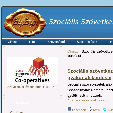
Címlap
Hírek
Szövetségről
Szolgáltatások
Lin
Címlap
| Szociális szövetkez
kérdései
Szociális szövetkez
gyakorlati kérdései
Szociális szövetkezetek alak
Szövetkezeti év konferencia sorozat
Összeállította: Németh Lász
Letölthető anyagok:
szovetkezetalakitasa.ppt
Navigáció
Facebook
IWIW
Twit
Képzések