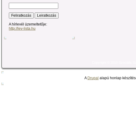
A hírlevél üzemeltetője:
http://lev-lista.hu
Copyright © 2010 Szociális 
A
Drupal
alapú honlap készítés