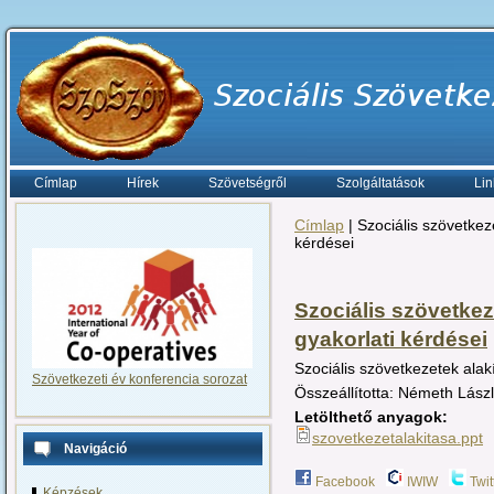
Címlap
Hírek
Szövetségről
Szolgáltatások
Lin
Címlap
| Szociális szövetkez
kérdései
Szociális szövetkez
gyakorlati kérdései
Szociális szövetkezetek alak
Szövetkezeti év konferencia sorozat
Összeállította: Németh Lász
Letölthető anyagok:
szovetkezetalakitasa.ppt
Navigáció
Facebook
IWIW
Twit
Képzések