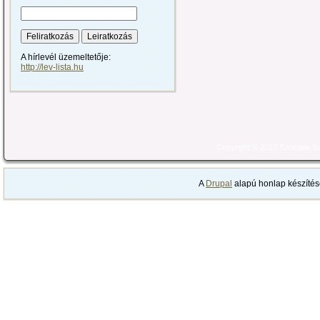
A hírlevél üzemeltetője:
http://lev-lista.hu
Copyright © 2010 Szociális 
A
Drupal
alapú honlap készítés