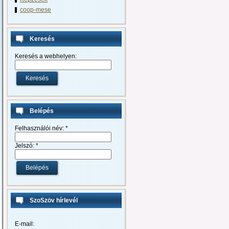
coop-mese
Keresés
Keresés a webhelyen:
Belépés
Felhasználói név:
*
Jelszó:
*
SzoSzöv hírlevél
E-mail: