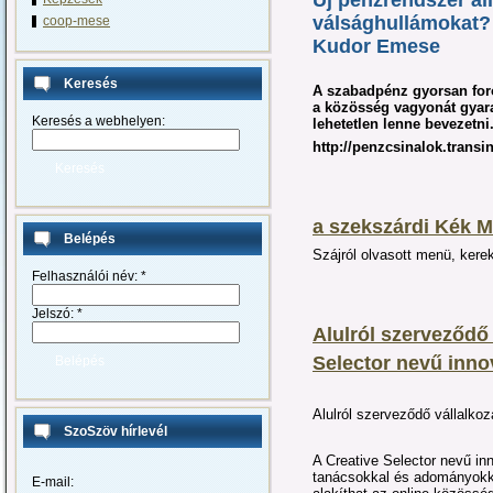
Új pénzrendszer áll
válsághullámokat?
coop-mese
Kudor Emese
Keresés
A szabadpénz gyorsan for
a közösség vagyonát gyara
Keresés a webhelyen:
lehetetlen lenne bevezetni
http://penzcsinalok.transi
a szekszárdi Kék M
Belépés
Szájról olvasott menü, kere
Felhasználói név:
*
Jelszó:
*
Alulról szerveződő 
Selector nevű inno
Alulról szerveződő vállalko
SzoSzöv hírlevél
A Creative Selector nevű in
tanácsokkal és adományokkal
E-mail: