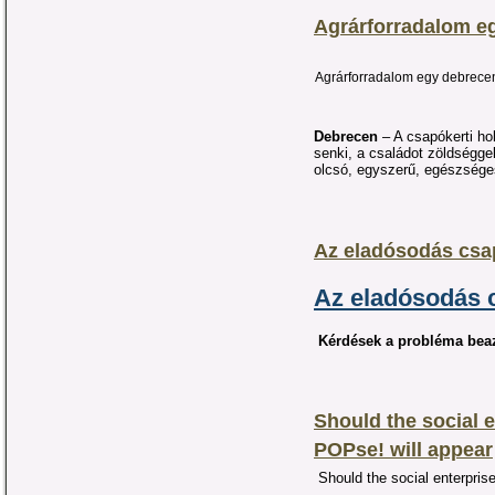
Agrárforradalom eg
Agrárforradalom egy debrecen
Debrecen
– A csapókerti ho
senki, a családot zöldségge
olcsó, egyszerű, egészsége
Az eladósodás csa
Az eladósodás 
Kérdések a probléma bea
Should the social e
POPse! will appear
Should the social enterpris