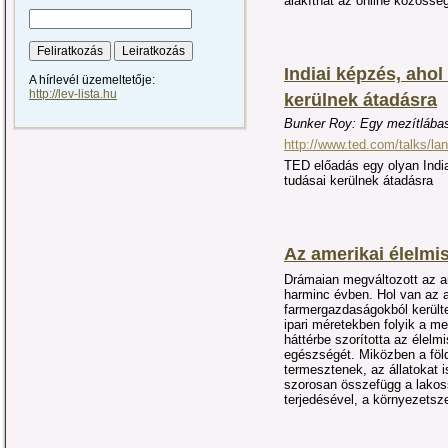
alakíthat az online közössé
Indiai képzés, aho
A hírlevél üzemeltetője:
http://lev-lista.hu
kerülnek átadásra
Bunker Roy: Egy mezítlába
http://www.ted.com/talks/la
TED előadás egy olyan Indi
tudásai kerülnek átadásra
Az amerikai élelmis
Drámaian megváltozott az am
harminc évben. Hol van az a
farmergazdaságokból kerül
ipari méretekben folyik a 
háttérbe szorította az élelm
egészségét. Miközben a föl
termesztenek, az állatokat 
szorosan összefügg a lakos
terjedésével, a környezets