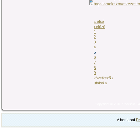
tagallamokszovetkezetito
« első
‹ előző
1
2
3
4
5
6
7
8
9
következő ›
utolsó »
Copyright © 2010 Szociális 
A honlapot
Dr