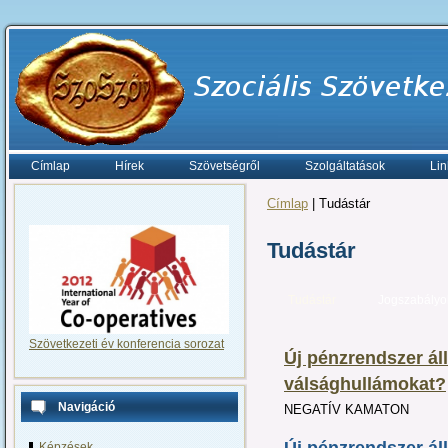
Címlap
Hírek
Szövetségről
Szolgáltatások
Lin
Címlap
| Tudástár
Tudástár
Tudástár
Jogszabályo
Szövetkezeti év konferencia sorozat
Új pénzrendszer áll
válsághullámokat?
Navigáció
NEGATÍV KAMATON
Képzések