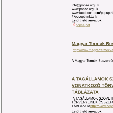
info@popse.org.uk
www.popse.org.uk
www.facebook.com/popupth
@popupthinktank
Letölthető anyagok:
popse.pdf
Magyar Termék Bes
http://www.magyartermekk
A Magyar Termék Beszerzés
A TAGÁLLAMOK 
VONATKOZÓ TÖR
TÁBLÁZATA
A TAGÁLLAMOK SZÖVET
TÖRVÉNYEINEK ÖSSZEF
TÁBLÁZATA
http://www.nep
Letölthető anyagok: