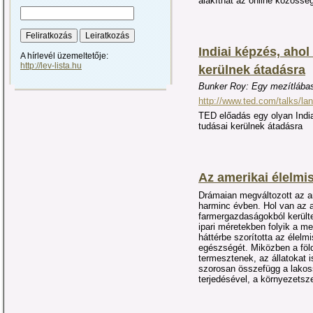
alakíthat az online közössé
Indiai képzés, aho
A hírlevél üzemeltetője:
http://lev-lista.hu
kerülnek átadásra
Bunker Roy: Egy mezítlába
http://www.ted.com/talks/la
TED előadás egy olyan Indi
tudásai kerülnek átadásra
Az amerikai élelmis
Drámaian megváltozott az am
harminc évben. Hol van az a
farmergazdaságokból kerül
ipari méretekben folyik a 
háttérbe szorította az élelm
egészségét. Miközben a föl
termesztenek, az állatokat 
szorosan összefügg a lakos
terjedésével, a környezets