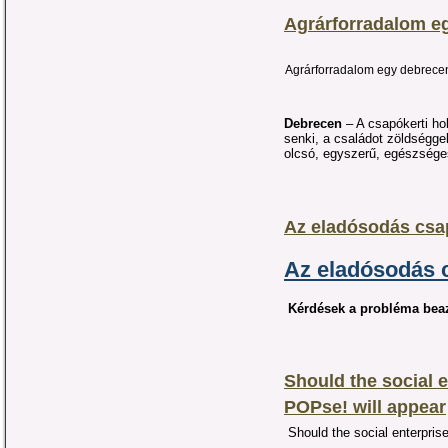
Agrárforradalom eg
Agrárforradalom egy debrecen
Debrecen
– A csapókerti ho
senki, a családot zöldségge
olcsó, egyszerű, egészsége
Az eladósodás csa
Az eladósodás 
Kérdések a probléma bea
Should the social e
POPse! will appear
Should the social enterpris