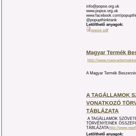
info@popse.org.uk
www.popse.org.uk
www.facebook.com/popupth
@popupthinktank
Letölthető anyagok:
popse.pdf
Magyar Termék Bes
http://www.magyartermekk
A Magyar Termék Beszerzés
A TAGÁLLAMOK 
VONATKOZÓ TÖR
TÁBLÁZATA
A TAGÁLLAMOK SZÖVET
TÖRVÉNYEINEK ÖSSZEF
TÁBLÁZATA
http://www.nep
Letölthető anyagok: