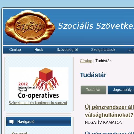
Címlap
Hírek
Szövetségről
Szolgáltatások
Lin
Címlap
| Tudástár
Tudástár
Tudástár
Jogszabályo
Szövetkezeti év konferencia sorozat
Új pénzrendszer áll
válsághullámokat?
Navigáció
NEGATÍV KAMATON
Képzések