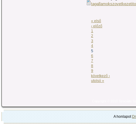
tagallamokszovetkezetito
« első
‹ előző
1
2
3
4
5
6
7
8
9
következő ›
utolsó »
Copyright © 2010 Szociális 
A honlapot
Dr