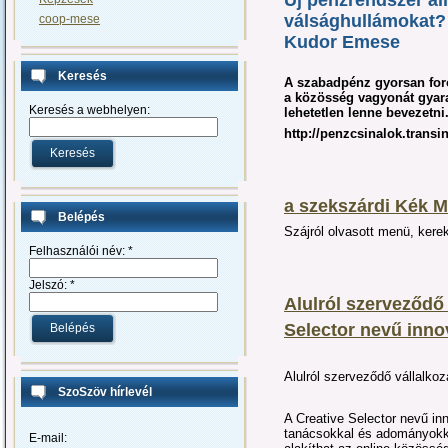
Új pénzrendszer áll
válsághullámokat?
coop-mese
Kudor Emese
Keresés
A szabadpénz gyorsan for
a közösség vagyonát gyara
Keresés a webhelyen:
lehetetlen lenne bevezetni
http://penzcsinalok.transi
a szekszárdi Kék M
Belépés
Szájról olvasott menü, kere
Felhasználói név:
*
Jelszó:
*
Alulról szerveződő 
Selector nevű inno
Alulról szerveződő vállalko
SzoSzöv hírlevél
A Creative Selector nevű in
tanácsokkal és adományokkal
E-mail: