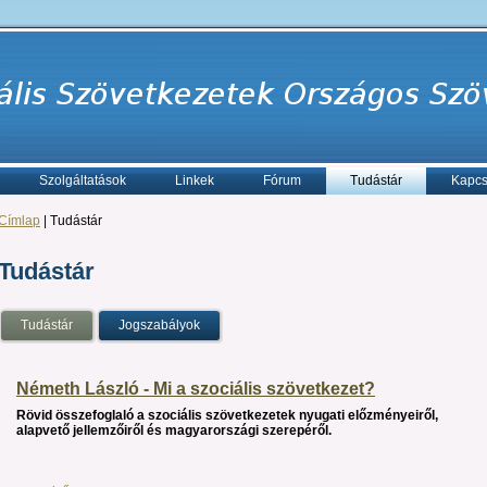
Szolgáltatások
Linkek
Fórum
Tudástár
Kapcs
Címlap
| Tudástár
Tudástár
Tudástár
Jogszabályok
Németh László - Mi a szociális szövetkezet?
Rövid összefoglaló a szociális szövetkezetek nyugati előzményeiről,
alapvető jellemzőiről és magyarországi szerepéről.