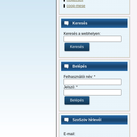
coop-mese
Keresés
Keresés a webhelyen:
Belépés
Felhasználói név:
*
Jelszó:
*
SzoSzöv hírlevél
E-mail: