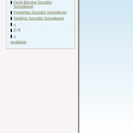
Felső-Bácskai Szociális
Szövetkezet
Freskófalu Szociális Szövetkezet
Gel&Kov Szociális Szövetkezet
‹‹
2 / 5
››
továbbiak