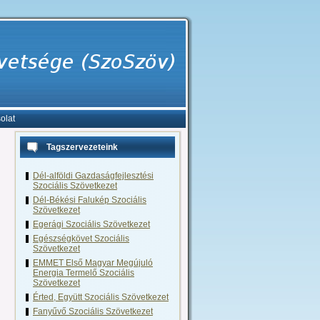
olat
Tagszervezeteink
Dél-alföldi Gazdaságfejlesztési
Szociális Szövetkezet
Dél-Békési Falukép Szociális
Szövetkezet
Egerági Szociális Szövetkezet
Egészségkövet Szociális
Szövetkezet
EMMET Első Magyar Megújuló
Energia Termelő Szociális
Szövetkezet
Érted, Együtt Szociális Szövetkezet
Fanyűvő Szociális Szövetkezet