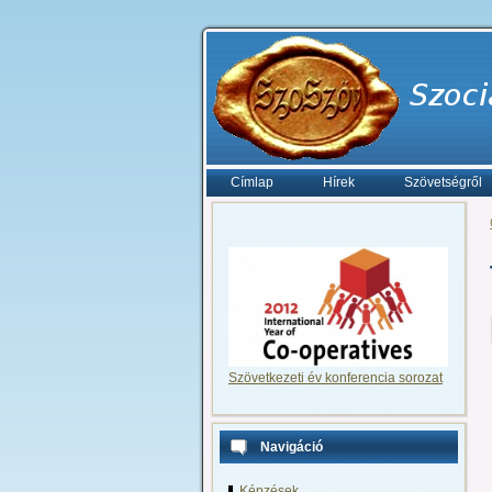
Címlap
Hírek
Szövetségről
Szövetkezeti év konferencia sorozat
Navigáció
Képzések