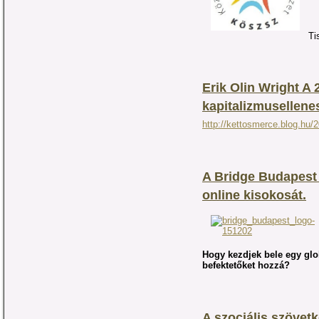
Ti
Erik Olin Wright A 
kapitalizmusellenes
http://kettosmerce.blog.hu/
A Bridge Budapest 
online kisokosát.
Hogy kezdjek bele egy glo
befektetőket hozzá?
A szociális szövet