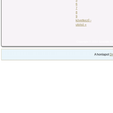
6
7
8
9
következő ›
utolsó »
Copyright © 2010 Szociális 
A honlapot
Dr