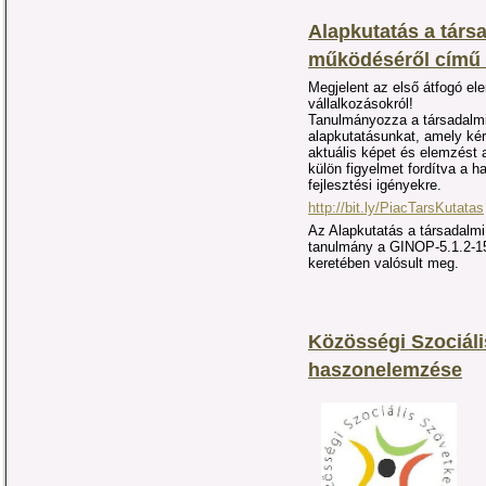
Alapkutatás a társ
működéséről című 
Megjelent az első átfogó el
vállalkozásokról!
Tanulmányozza a társadalmi
alapkutatásunkat, amely kér
aktuális képet és elemzést a
külön figyelmet fordítva a 
fejlesztési igényekre.
http://bit.ly/PiacTarsKutatas
Az Alapkutatás a társadalm
tanulmány a GINOP-5.1.2-15
keretében valósult meg.
Közösségi Szociáli
haszonelemzése