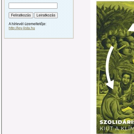
A hírlevél üzemeltetője:
http://lev-lista.hu