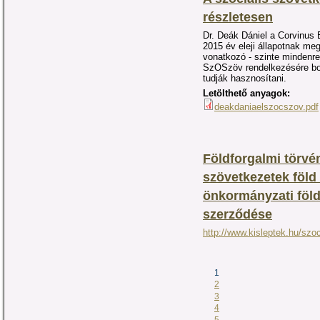
részletesen
Dr. Deák Dániel a Corvinus 
2015 év eleji állapotnak meg
vonatkozó - szinte mindenre 
SzOSzöv rendelkezésére boc
tudják hasznosítani.
Letölthető anyagok:
deakdaniaelszocszov.pdf
Földforgalmi törvén
szövetkezetek föld
önkormányzati föl
szerződése
http://www.kisleptek.hu/szoc
1
2
3
4
5