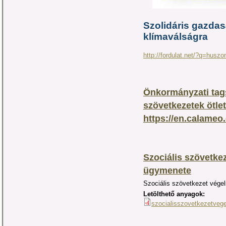
Szolidáris gazda
klímaválságra
http://fordulat.net/?q=huszo
Önkormányzati tags
szövetkezetek ötlet
https://en.calame
Szociális szövetk
ügymenete
Szociális szövetkezet vég
Letölthető anyagok:
szocialisszovetkezetve