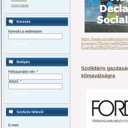
coop-mese
Keresés
Keresés a webhelyen:
https://www.socialeconomyn
economy/?fbclid=IwAR328
EsamifLpOBhDifXpH7o1nz
Belépés
Szolidáris gazdasá
Felhasználói név:
*
klímaválságra
Jelszó:
*
SzoSzöv hírlevél
E-mail: