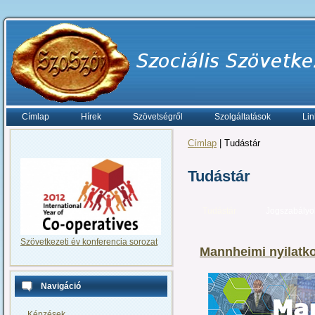
Címlap
Hírek
Szövetségről
Szolgáltatások
Lin
Címlap
| Tudástár
Tudástár
Tudástár
Jogszabályo
Szövetkezeti év konferencia sorozat
Mannheimi nyilatko
Navigáció
Képzések